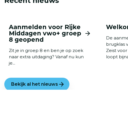
Recent nieuws
Aanmelden voor Rijke
Welkom
Middagen vwo+ groep
De aanme
8 geopend
brugklas
Zit je in groep 8 en ben je op zoek
Zeist voo
naar extra uitdaging? Vanaf nu kun
loopt bijna
je...
Bekijk al het nieuws