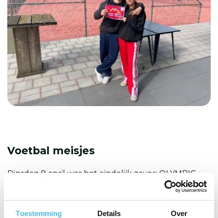
Voetbal meisjes
Dinsdag 8 april was het eindelijk zover: OLYMPIC
MOVES MEISJESVOETBAL bij V.V. Jonathan! Voor
elke categorie (klas 1-2, klas 3-4 en het schoolteam)
hadden we voldoende enthousiaste aanmeldingen
Toestemming
Details
Over