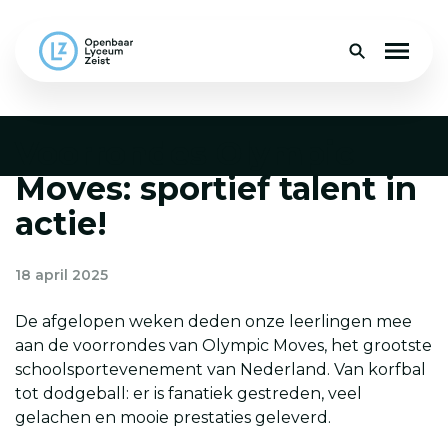
Voorrondes Olympic
Over
Moves: sportief talent in
Onderwijs
actie!
Faciliteiten
18 april 2025
Praktisch
De afgelopen weken deden onze leerlingen mee
Groep 8
aan de voorrondes van Olympic Moves, het grootste
schoolsportevenement van Nederland. Van korfbal
tot dodgeball: er is fanatiek gestreden, veel
Contact
gelachen en mooie prestaties geleverd.